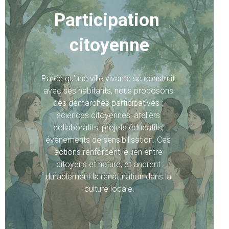
Participation 
citoyenne
Parce qu’une ville vivante se construit 
avec ses habitants, nous proposons 
des démarches participatives : 
sciences citoyennes, ateliers 
collaboratifs, projets éducatifs, 
événements de sensibilisation. Ces 
actions renforcent le lien entre 
citoyens et nature, et ancrent 
durablement la renaturation dans la 
culture locale.