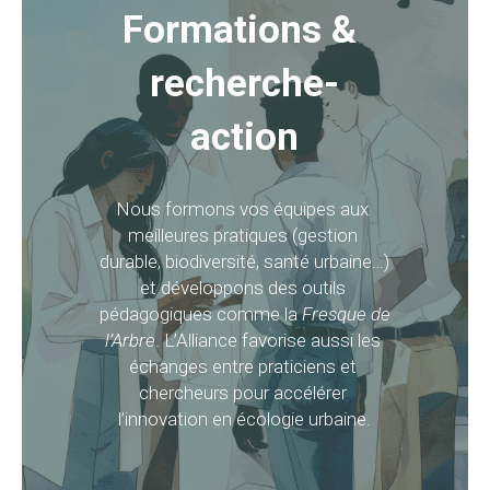
Formations & 
recherche-
action
Nous formons vos équipes aux 
meilleures pratiques (gestion 
durable, biodiversité, santé urbaine…) 
et développons des outils 
pédagogiques comme la 
Fresque de 
l’Arbre
. L’Alliance favorise aussi les 
échanges entre praticiens et 
chercheurs pour accélérer 
l’innovation en écologie urbaine.