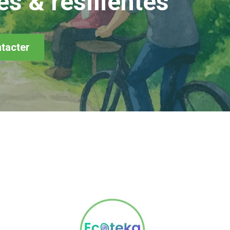
es & résilientes
tacter