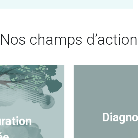
Nos champs d’action
Diagno
ration 
ée