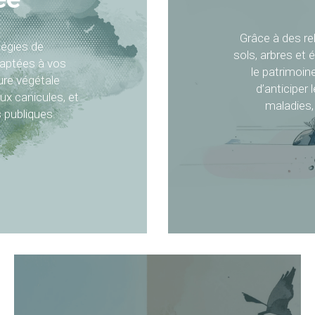
Grâce à des rel
gies de 
sols, arbres et
daptées à vos 
le patrimoin
ure végétale 
d’anticiper 
x canicules, et 
maladies, 
s publiques.