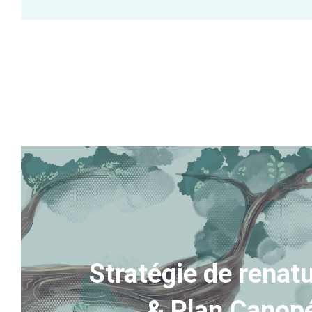
Stratégie de renatu
& Plan Canop