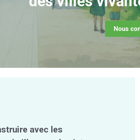
des villes vivant
Nous con
truire avec les 